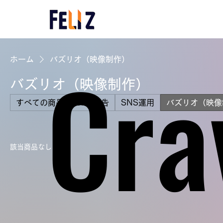
Cra
Cra
ホーム
バズリオ（映像制作）
バズリオ（映像制作）
すべての商品
SNS広告
SNS運用
バズリオ（映像
該当商品なし