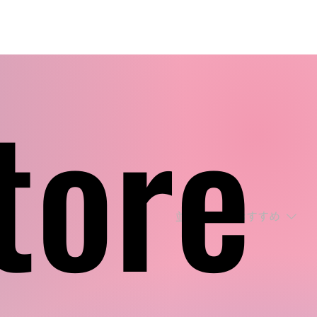
tore
tore
並び替え：
おすすめ