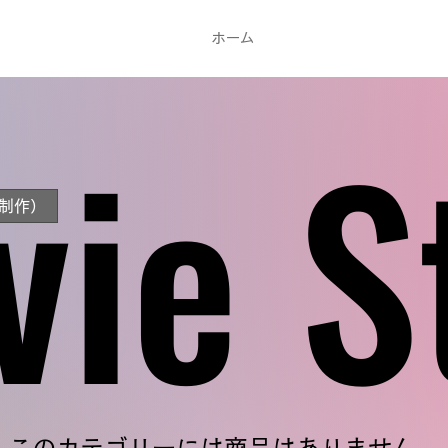
ホーム
vie S
vie S
制作）